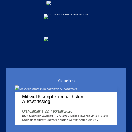
Aktuelles
Mit viel Krampf zum nächsten
Auswärtssieg
Olaf Gabler
|
22. Februar 2026
BSV Sachsen Zwickau – VfB 1999 Bischofswerda 24:34 (8:14)
Nach dem zuletzt überzeugenden Auftritt gegen die SG...