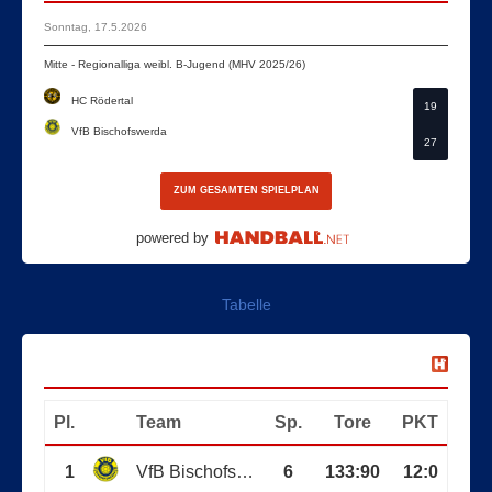
Sonntag, 17.5.2026
Mitte - Regionalliga weibl. B-Jugend (MHV 2025/26)
HC Rödertal
19
VfB Bischofswerda
27
ZUM GESAMTEN SPIELPLAN
powered by
Tabelle
VfB Bischofswerda
Pl.
Team
Sp.
Tore
PKT
1
VfB Bischofswerda
6
133
:
90
12:0