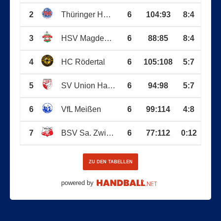
2
Thüringer HC (wJB)
6
104
:
93
8:4
3
HSV Magdeburg
6
88
:
85
8:4
4
HC Rödertal
6
105
:
108
5:7
5
SV Union Halle-Neu.
6
94
:
98
5:7
6
VfL Meißen
6
99
:
114
4:8
7
BSV Sa. Zwickau
6
77
:
112
0:12
ZU DEN TABELLEN
powered by