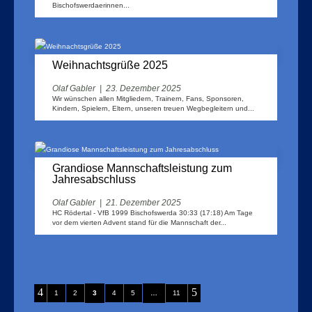
Bischofswerdaerinnen...
Weihnachtsgrüße 2025
Olaf Gabler
|
23. Dezember 2025
Wir wünschen allen Mitgliedern, Trainern, Fans, Sponsoren,
Kindern, Spielern, Eltern, unseren treuen Wegbegleitern und...
Grandiose Mannschaftsleistung zum
Jahresabschluss
Olaf Gabler
|
21. Dezember 2025
HC Rödertal - VfB 1999 Bischofswerda 30:33 (17:18) Am Tage
vor dem vierten Advent stand für die Mannschaft der...
4
5
1
2
3
4
5
…
11