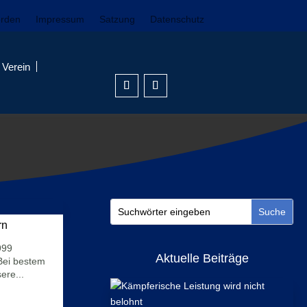
erden
Impressum
Satzung
Datenschutz
Verein
rn
999
Aktuelle Beiträge
Bei bestem
ere...