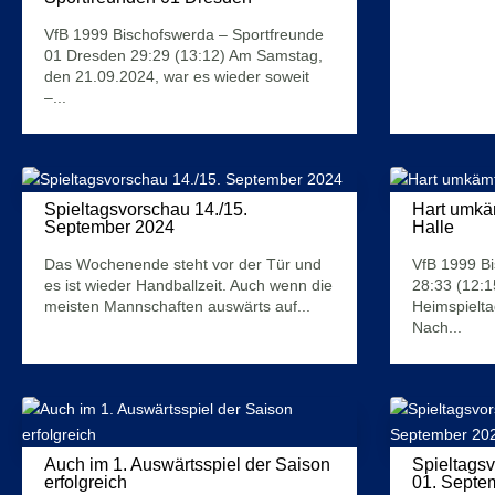
Mehr Infos
22. September 2024
VfB 1999 Bischofswerda – Sportfreunde
01 Dresden 29:29 (13:12) Am Samstag,
den 21.09.2024, war es wieder soweit
–...
Mehr Infos
Spieltagsvorschau 14./15.
Hart umkäm
September 2024
Halle
12. September 2024
Das Wochenende steht vor der Tür und
VfB 1999 B
es ist wieder Handballzeit. Auch wenn die
28:33 (12:1
meisten Mannschaften auswärts auf...
Heimspielta
Nach...
Mehr Infos
Mehr Infos
Auch im 1. Auswärtsspiel der Saison
Spieltagsv
erfolgreich
01. Septe