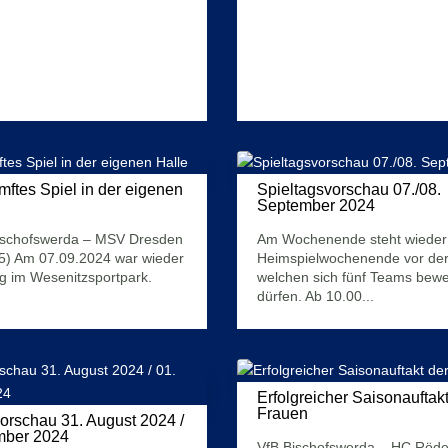
ftes Spiel in der eigenen
Spieltagsvorschau 07./08.
September 2024
9. September 2024
5. September 2024
ischofswerda – MSV Dresden
Am Wochenende steht wieder
5) Am 07.09.2024 war wieder
Heimspielwochenende vor der 
g im Wesenitzsportpark.
welchen sich fünf Teams bew
dürfen. Ab 10.00...
Mehr Infos
Erfolgreicher Saisonauftakt
Frauen
orschau 31. August 2024 /
27. August 2024
mber 2024
VfB Bischofswerda – HC Röder