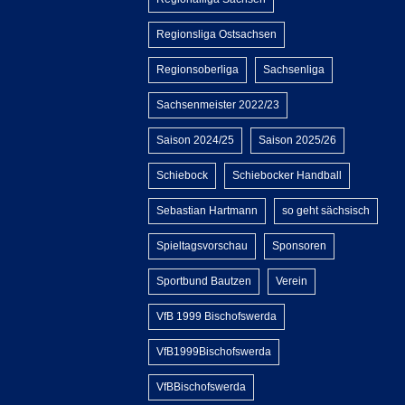
Regionsliga Ostsachsen
Regionsoberliga
Sachsenliga
Sachsenmeister 2022/23
Saison 2024/25
Saison 2025/26
Schiebock
Schiebocker Handball
Sebastian Hartmann
so geht sächsisch
Spieltagsvorschau
Sponsoren
Sportbund Bautzen
Verein
VfB 1999 Bischofswerda
VfB1999Bischofswerda
VfBBischofswerda