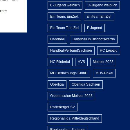
C-Jugend weiblich
D-Jugend weiblich
rste
Ein Team. EinZiel.
EinTeamEinZiel
Ein Team Tein Ziel
F-Jugend
Handball
Handball in Bischofswerda
HandballVerbandSachsen
HC Leipzig
HC Rödertal
HVS
Meister 2023
MH Bedachungs GmbH
MHV-Pokal
Oberliga
Oberliga Sachsen
Ostdeutscher Meister 2023
Radeberger SV
Regionalliga Mitteldeutschland
Regionalliga Sachsen