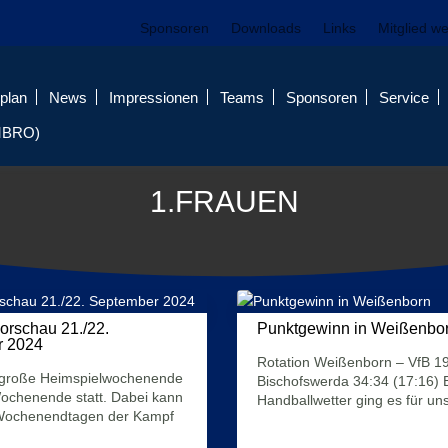
Sponsoren
Downloads
Links
Mitglied w
plan
News
Impressionen
Teams
Sponsoren
Service
MBRO)
1.FRAUEN
orschau 21./22.
Punktgewinn in Weißenbo
r 2024
16. September 2024
19. September 2024
Rotation Weißenborn – VfB 1
 große Heimspielwochenende
Bischofswerda 34:34 (17:16) 
ochenende statt. Dabei kann
Handballwetter ging es für uns
Wochenendtagen der Kampf
Mehr Infos