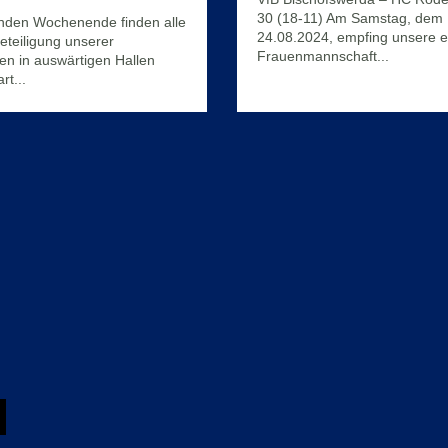
29. August 2024
30 (18-11) Am Samstag, dem
en Wochenende finden alle
24.08.2024, empfing unsere e
Beteiligung unserer
Frauenmannschaft...
n in auswärtigen Hallen
Mehr Infos
rt...