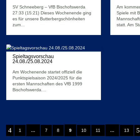
2. September 2024
SV Schneeberg – VfB Bischofswerda
Am kommend
27:33 (15:21) Dieses Wochenende ging
Spiele mit 
es für unsere Butterbergschönheiten
Mannschafte
zum...
statt. Am Sta
Mehr Infos
Mehr Infos
Spieltagsvorschau
24.08./25.08.2024
21. August 2024
Am Wochenende startet offiziell die
Punktspielsaison 2024/2025 für die
ersten Mannschaften des VfB 1999
Bischofswerda....
Mehr Infos
4
5
1
…
7
8
9
10
11
…
13