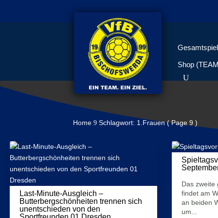
Gesamtspiel
Shop (TEA
Home
Schlagwort: 1.Frauen
( Page 9 )
9
Spieltagsv
Septembe
Das zweite
Last-Minute-Ausgleich –
findet am W
Butterbergschönheiten trennen sich
an beiden 
unentschieden von den
um...
Sportfreunden 01 Dresden