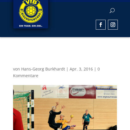
Nadine
von
Hans-Georg Burkhardt
|
Apr. 3, 2016
|
0
Kommentare