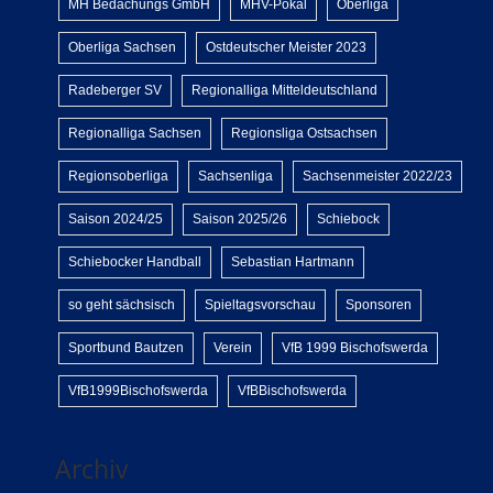
MH Bedachungs GmbH
MHV-Pokal
Oberliga
Oberliga Sachsen
Ostdeutscher Meister 2023
Radeberger SV
Regionalliga Mitteldeutschland
Regionalliga Sachsen
Regionsliga Ostsachsen
Regionsoberliga
Sachsenliga
Sachsenmeister 2022/23
Saison 2024/25
Saison 2025/26
Schiebock
Schiebocker Handball
Sebastian Hartmann
so geht sächsisch
Spieltagsvorschau
Sponsoren
Sportbund Bautzen
Verein
VfB 1999 Bischofswerda
VfB1999Bischofswerda
VfBBischofswerda
Archiv