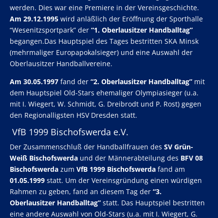
werden. Dies war eine Premiere in der Vereinsgeschichte.
Am 29.12.1995
wird anläßlich der Eröffnung der Sporthalle
“Wesenitzsportpark” der
“1. Oberlausitzer Handballtag”
begangen.Das Hauptspiel des Tages bestritten SKA Minsk
(mehrmaliger Europapokalsieger) und eine Auswahl der
Oberlausitzer Handballvereine.
Am 30.05.1997
fand der
“2. Oberlausitzer Handballtag”
mit
dem Hauptspiel Old-Stars ehemaliger Olympiasieger (u.a.
mit I. Wiegert, W. Schmidt, G. Dreibrodt und P. Rost) gegen
den Regionalligsten HSV Dresden statt.
VfB 1999 Bischofswerda e.V.
Der Zusammenschluß der Handballfrauen des
SV Grün-
Weiß Bischofswerda
und der Männerabteilung des
BFV 08
Bischofswerda
zum
VfB 1999 Bischofswerda
fand am
01.05.1999
statt. Um der Vereinsgründung einen würdigen
Rahmen zu geben, fand an diesem Tag der
“3.
Oberlausitzer Handballtag”
statt. Das Hauptspiel bestritten
eine andere Auswahl von Old-Stars (u.a. mit I. Wiegert, G.