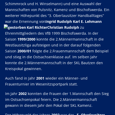
Schimmrock und H. Winselmann) und eine Auswahl der
Mannschaften von Pulsnitz, Kamenz und Bischofswerda. Ein
weiterer Höhepunkt des “3. Oberlausitzer Handballtages”
war die Ernennung von
Ingrid Rudolph Karl E. Lehmann
Karl RichterChristian Rudolph
zu
Ehrenmittgliedern des VfB 1999 Bischofswerda. In der
Saison
1999/2000
konnte die 2.Männermannschaft in die
Westlausitzliga aufsteigen und in der darauf folgenden
Saison
2000/01
folgte die 2.Frauenmannschaft dem Beispiel
und stieg in die Ostsachsenklasse auf. Im selben Jahr
konnte die 2.Männermannschaft in der SKL Bautzen den
Kreispokal gewinnen.
Auch fand in Jahr
2001
wieder ein Männer- und
Frauenturnier im Wesenitzsportpark statt.
Im Jahr
2002
konnten die Frauen der 1.Mannschaft den Sieg
im Ostsachsenpokal feiern. Die 2.Männermannschaft
gewann in diesem Jahr den Pokal der SKL Kamenz.
Der Höhepunkt des Jahres
2002
war der
„5. Oberlausitzer