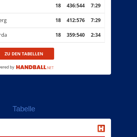
18
436
:
544
7:29
erg
18
412
:
576
7:29
rda
18
359
:
540
2:34
ZU DEN TABELLEN
ered by
Tabelle