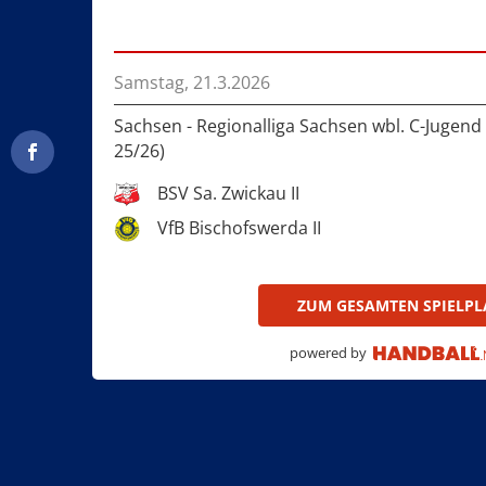
VfB Bischofswerda II
Samstag, 21.3.2026
Sachsen - Regionalliga Sachsen wbl. C-Juge
25/26)
BSV Sa. Zwickau II
VfB Bischofswerda II
ZUM GESAMTEN SPIELP
powered by