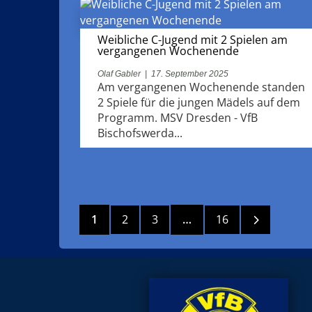
Weibliche C-Jugend mit 2 Spielen am
vergangenen Wochenende
Olaf Gabler
|
17. September 2025
Am vergangenen Wochenende standen
2 Spiele für die jungen Mädels auf dem
Programm. MSV Dresden - VfB
Bischofswerda...
5
1
2
3
…
16