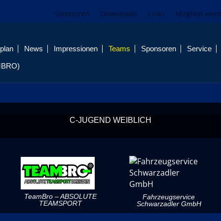
Sponsoren
Downloads
Links
Mitglied wer
plan
News
Impressionen
Teams
Sponsoren
Service
MBRO)
C-JUGEND WEIBLICH
TeamBro – ABSOLUTE
Fahrzeugservice
TEAMSPORT
Schwarzadler GmbH