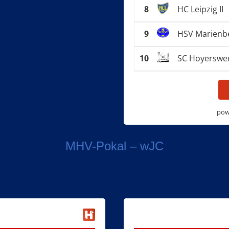
8
HC Leipzig II
9
HSV Marienb
10
SC Hoyerswe
pow
MHV-Pokal – wJC
VfB Bischofswerda