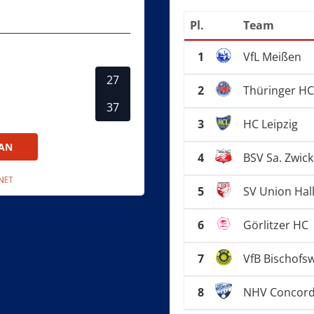
Pl.
Team
1
VfL Meißen
27
2
Thüringer HC
37
3
HC Leipzig
LAN
4
BSV Sa. Zwic
5
SV Union Hal
6
Görlitzer HC
7
VfB Bischofs
8
NHV Concordi