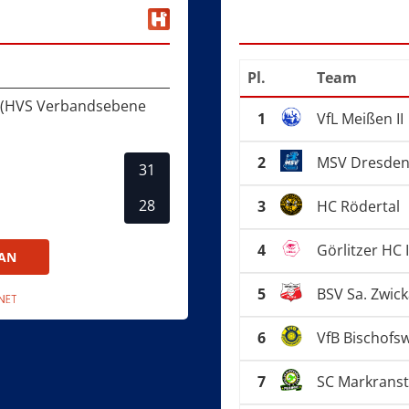
VfB Bischofswerda II
Pl.
Team
nd (HVS Verbandsebene
1
VfL Meißen II
2
MSV Dresde
31
28
3
HC Rödertal
4
Görlitzer HC I
LAN
5
BSV Sa. Zwick
6
VfB Bischofsw
7
SC Markranst