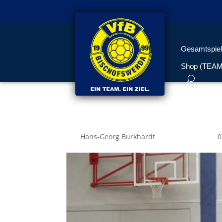
Gesamtspiel
Shop (TEA
IMG_5878
von
Hans-Georg Burkhardt
|
März 29, 2017
|
0