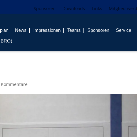
Sponsoren
Downloads
Links
Mitglied wer
plan
News
Impressionen
Teams
Sponsoren
Service
MBRO)
 Kommentare