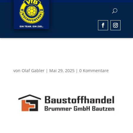
Baustoffhandel Brummer
von
Olaf Gabler
|
Mai 29, 2025
|
0 Kommentare