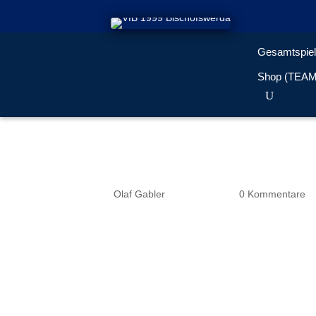
Gesamtspiel
Shop (TEA
2025-09-06 14-30-58-
von
Olaf Gabler
|
Sep. 9, 2025
|
0 Kommentare