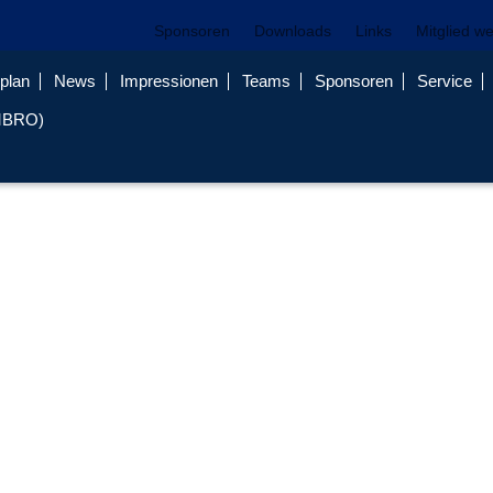
Sponsoren
Downloads
Links
Mitglied w
plan
News
Impressionen
Teams
Sponsoren
Service
MBRO)
F-IMG_1037