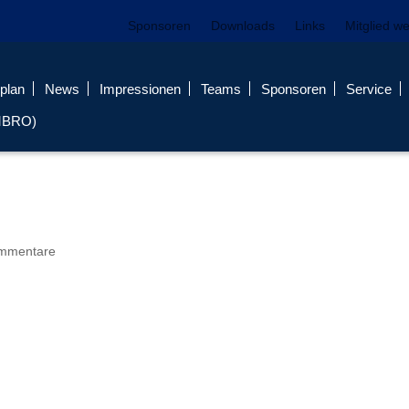
Sponsoren
Downloads
Links
Mitglied w
plan
News
Impressionen
Teams
Sponsoren
Service
MBRO)
mmentare