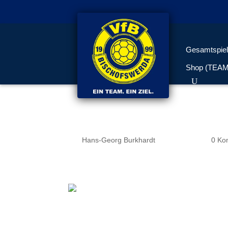
Gesamtspiel
Shop (TEA
Unser Team
von
Hans-Georg Burkhardt
|
Okt. 22, 2017
|
0 Ko