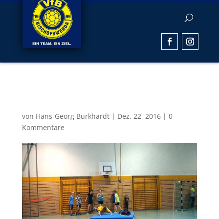
noch-ein-staffelspiel
von
Hans-Georg Burkhardt
|
Dez. 22, 2016
|
0
Kommentare