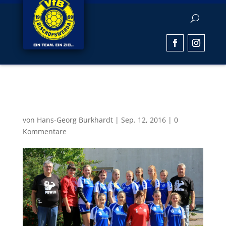
a_jugend-w
von
Hans-Georg Burkhardt
|
Sep. 12, 2016
|
0
Kommentare