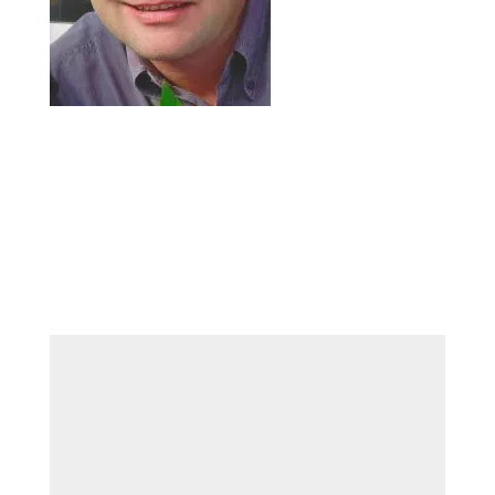
Kommentar absenden
Deine E-Mail-Adresse wird nicht veröffentlicht.
Erforderliche Felder sind mit
*
markiert
Kommentar
*