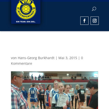
20150503_133409[1]
von
Hans-Georg Burkhardt
|
Mai 3, 2015
|
0
Kommentare