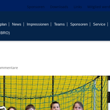
Sponsoren
Downloads
Links
Mitglied wer
plan
News
Impressionen
Teams
Sponsoren
Service
MBRO)
ommentare