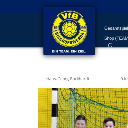
Gesamtspiel
Shop (TEA
Unsere Sieger
von
Hans-Georg Burkhardt
|
Mai 1, 2018
|
0 K