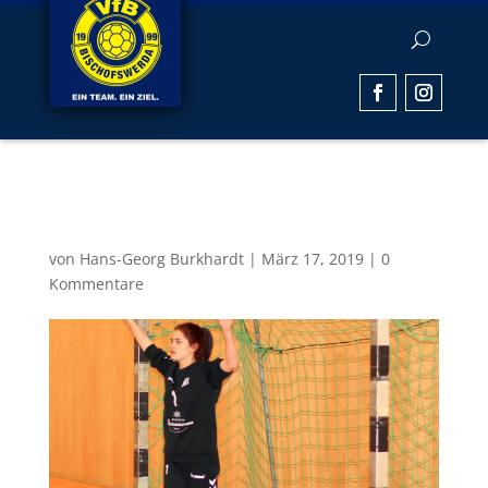
Beitragsbild11
von
Hans-Georg Burkhardt
|
März 17, 2019
|
0
Kommentare