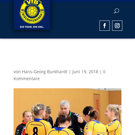
IMG_5405
von
Hans-Georg Burkhardt
|
Juni 19, 2018
|
0
Kommentare