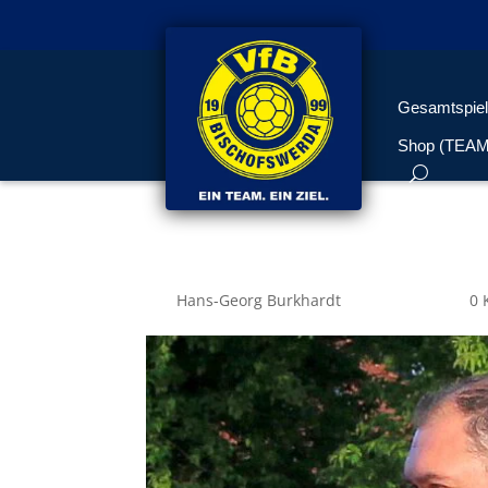
Gesamtspiel
Shop (TEA
Sebastian3
von
Hans-Georg Burkhardt
|
Juni 23, 2018
|
0 