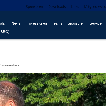
Sponsoren
Downloads
Links
Mitglied wer
plan
News
Impressionen
Teams
Sponsoren
Service
MBRO)
Kommentare