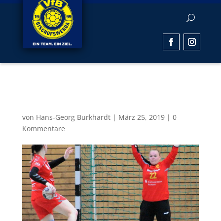
SONY DSC
von
Hans-Georg Burkhardt
|
März 25, 2019
|
0
Kommentare