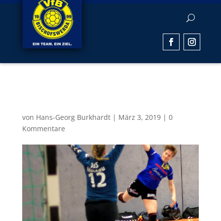
Beitragsbild19
von
Hans-Georg Burkhardt
|
März 3, 2019
|
0
Kommentare