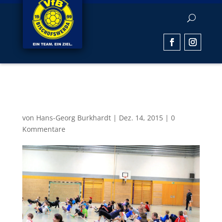
Im Krebsgang
von
Hans-Georg Burkhardt
|
Dez. 14, 2015
|
0
Kommentare