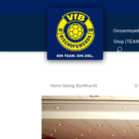
Gesamtspiel
Shop (TEA
Am Buffet
von
Hans-Georg Burkhardt
|
Dez. 20, 2015
|
0