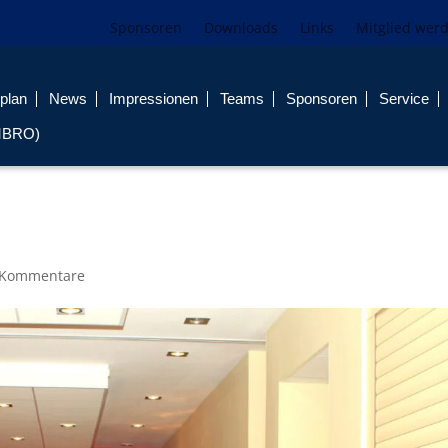
Sponsoren
Downloads
Links
Mitglied wer
plan
News
Impressionen
Teams
Sponsoren
Service
MBRO)
 Kommentare