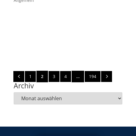
Allgemein
Gute Reaktion nach Pokal-Aus vergangener Woche
Nachdem vergangene Woche in Zwönitz eine
enttäuschende Vorstellung geboten wurde, gab es in
der Woche eine konsequente Aufarbeitung des
Spiels und es wurde kurzfristig eine zusätzliche
Trainingseinheit anberaumt. Die...
4
5
1
2
3
4
…
194
Archiv