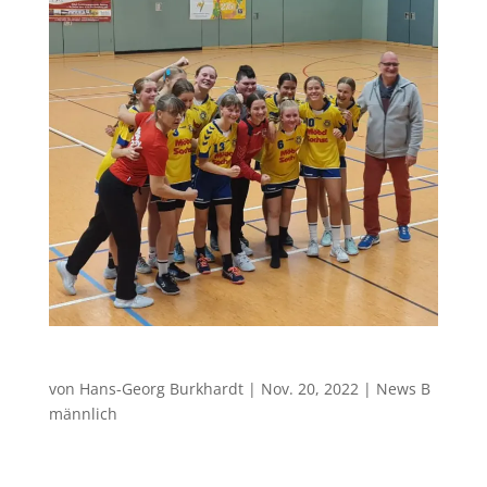
Radeberger SV – B Jugend weiblich 30:31
von
Hans-Georg Burkhardt
|
Nov. 20, 2022
|
News B
männlich
61 Toren in 50 Minuten . . . Auf diese muntere
Torbilanz können der Radeberger SV und unsere B-