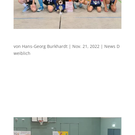
SC Hoyerswerda – D-Jugend weiblich 14:33
von
Hans-Georg Burkhardt
|
Nov. 21, 2022
|
News D
weiblich
Weiße Weste ohne Glanz gewahrt Das zweite
Auswärtsspiel der Saison führte die jungen Mädels
des VfB nach Hoyerswerda. Diese konnten bisher
keines ihrer bisherigen Spiele erfolgreich gestalten,
womit die Favoritenrolle bereits zu Spielbeginn klar
vergeben war. Dennoch...