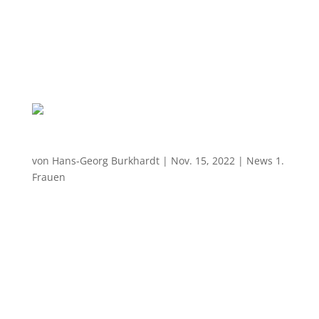
Jugend-Mädels zurückblicken. Mit ganz besonders
freudig-strahlenden Augen durften WIR über einen
erneuten SIEG jubeln, der denkbar knapp mit 30:31
ausfiel. Das Ergebnis...
VfB Bischofswerda – SG Klotzsche 27:26
von
Hans-Georg Burkhardt
|
Nov. 15, 2022
|
News 1.
Frauen
Spannung bis zum Schluss Zum Samstagabend
wurde den Zuschauern in der Sporthalle am
Flughafen ein umkämpftes und spannendes
Handballspiel geboten. Sah es nach der ersten
Halbzeit noch nach einer entspannten zweiten
Halbzeit für die Anhänger des VfB aus, hielt es in...