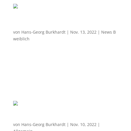
B Jugend weiblich – SG Cunewalde / Sohland
37:24
von
Hans-Georg Burkhardt
|
Nov. 13, 2022
|
News B
weiblich
Die Leistungen waren ausgeglichener, als das
Ergebnis dies vermuten lässt Zum vierten
Saisonspiel kam mit der SG Cunewalde/Sohland die
unmittelbare Tabellen-Nachbarin nach
Bischofswerda. Mit ebenfalls drei Siegen im Gepäck
musste man sich auf eine angriffsstarke, aber...
HSV Marienberg – VfB Bischofswerda 27:34
von
Hans-Georg Burkhardt
|
Nov. 10, 2022
|