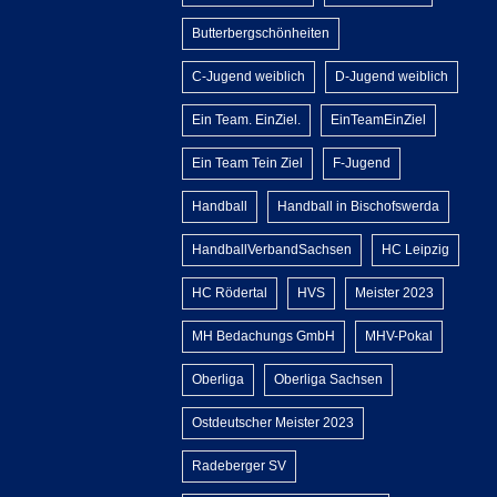
Butterbergschönheiten
C-Jugend weiblich
D-Jugend weiblich
Ein Team. EinZiel.
EinTeamEinZiel
Ein Team Tein Ziel
F-Jugend
Handball
Handball in Bischofswerda
HandballVerbandSachsen
HC Leipzig
HC Rödertal
HVS
Meister 2023
MH Bedachungs GmbH
MHV-Pokal
Oberliga
Oberliga Sachsen
Ostdeutscher Meister 2023
Radeberger SV