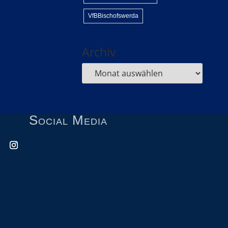
VfBBischofswerda
Archiv
Social Media