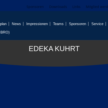
Sponsoren
Downloads
Links
Mitglied wer
plan
News
Impressionen
Teams
Sponsoren
Service
MBRO)
EDEKA KUHRT