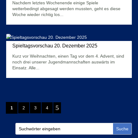
Nachdem letztes Wochenende einige Spiele
wetterbedingt abgesagt werden mussten, geht es diese
Woche wieder richtig los...
Mehr Infos
Spieltagsvorschau 20. Dezember 2025
18. Dezember 2025
Kurz vor Weihnachten, einen Tag vor dem 4. Advent, sind
noch drei unserer Jugendmannschaften auswärts im
Einsatz. Alle...
Mehr Infos
5
1
2
3
4