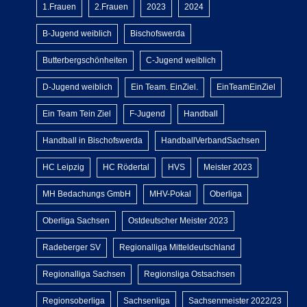
1.Frauen
2.Frauen
2023
2024
B-Jugend weiblich
Bischofswerda
Butterbergschönheiten
C-Jugend weiblich
D-Jugend weiblich
Ein Team. EinZiel.
EinTeamEinZiel
Ein Team Tein Ziel
F-Jugend
Handball
Handball in Bischofswerda
HandballVerbandSachsen
HC Leipzig
HC Rödertal
HVS
Meister 2023
MH Bedachungs GmbH
MHV-Pokal
Oberliga
Oberliga Sachsen
Ostdeutscher Meister 2023
Radeberger SV
Regionalliga Mitteldeutschland
Regionalliga Sachsen
Regionsliga Ostsachsen
Regionsoberliga
Sachsenliga
Sachsenmeister 2022/23