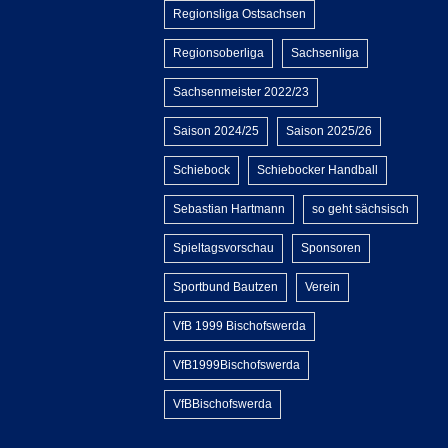
Regionsliga Ostsachsen
Regionsoberliga
Sachsenliga
Sachsenmeister 2022/23
Saison 2024/25
Saison 2025/26
Schiebock
Schiebocker Handball
Sebastian Hartmann
so geht sächsisch
Spieltagsvorschau
Sponsoren
Sportbund Bautzen
Verein
VfB 1999 Bischofswerda
VfB1999Bischofswerda
VfBBischofswerda