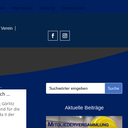
den
Impressum
Satzung
Datenschutz
Verein
och …
 Görlitz
Aktuelle Beiträge
and für die
a II der