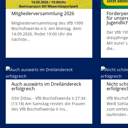
Mitgliederversammlung 2026
Förderpen
für unser
5. August 2026
Jugendlic
Mitgliederversammlung des VfB 1999
Bischofswerda e.V. Am Montag, dem
Der VfB 19
14.09.2026, findet 19:00 Uhr die
diesjährige
nächste...
Mit eurer 
Mehr Infos
die...
Mehr Infos
Auch auswärts im Dreiländereck
Nicht sch
erfolgreich
erfolgreic
20. April 2026
OSV Zittau - VfB Bischofswerda II 27:34
VfB Bischo
(13:18) Am Samstag reisten die Frauen
Weiß Sohla
des VfB Bischofswerda II ins...
zum vorlet
laufenden..
Mehr Infos
Mehr Infos