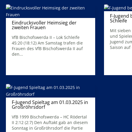
F-Jugend b
Schleife
Eindrucksvoller Heimsieg der
zweiten Frauen
Mit sieben
17. März 2026
und Spiele
VfB Bischofswerda II – Lok Schleife
Jugend zum
45:20 (18:12) Am Samstag trafen die
Saison auf 
Frauen des VfB Bischofswerda II auf
Mehr Infos
den...
Mehr Infos
F-Jugend Spieltag am 01.03.2025 in
Großröhrsdorf
9. März 2026
VfB 1999 Bischofswerda – HC Rödertal
II 2:12 (2:7) Den Auftakt gab an diesem
Sonntag in Großröhrsdorf die Partie