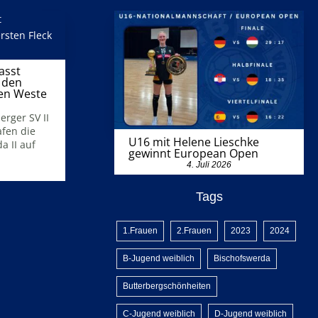
asst
 den
ßen Weste
erger SV II
afen die
U16 mit Helene Lieschke
a II auf
gewinnt European Open
4. Juli 2026
Tags
1.Frauen
2.Frauen
2023
2024
B-Jugend weiblich
Bischofswerda
Butterbergschönheiten
C-Jugend weiblich
D-Jugend weiblich