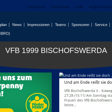
Sponsoren
Downloads
Links
Mitglied wer
plan
News
Impressionen
Teams
Sponsoren
Service
MBRO)
VFB 1999 BISCHOFSWERDA
Und am Ende reißt sie d
30. April 2026
VfB Bischofswerda II - Koweg
27:28 (15:11) Am Sonntag st
Frauen des VfB Bischofswerd
letzte...
Mehr Infos