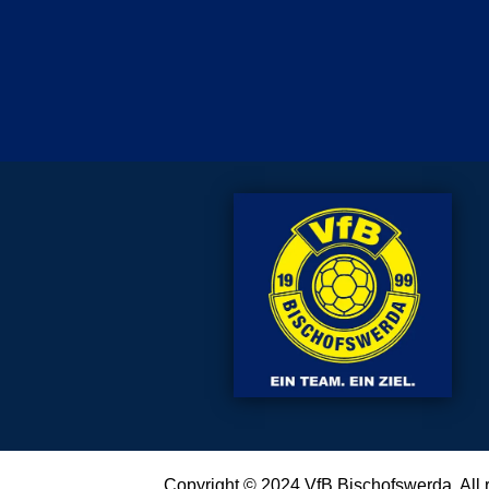
Copyright © 2024
VfB Bischofswerda
. All