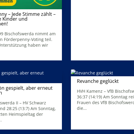
ny – Jede Stimme zählt –
e Kinder und
hen!
4. August 2026
99 Bischofswerda nimmt am
n Förderpenny-Voting teil.
Unterstützung haben wir
Revanche geglückt
25. März 2026
ön gespielt, aber erneut
HVH Kamenz – VfB Bischofsw
h
36:37 (14:19) Am Sonntag rei
31. März 2026
Frauen des VfB Bischofswerd
fswerda II – HV Schwarz
die...
nd 28:25 (13:7) Am Sonntag,
zten Heimspieltag der
Mehr Infos
.