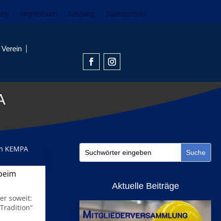
den
Impressum
Satzung
Datenschutz
Verein
A
 beim
Aktuelle Beiträge
er soweit:
Tradition“