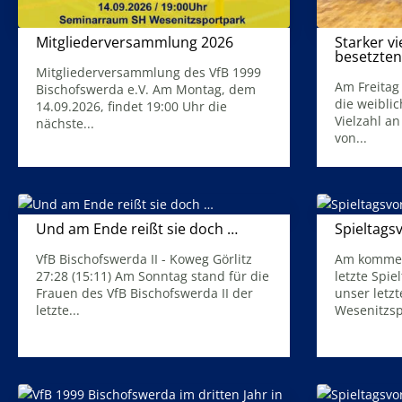
Mitgliederversammlung 2026
Starker vi
besetzten
5. August 2026
Mitgliederversammlung des VfB 1999
Am Freitag
Bischofswerda e.V. Am Montag, dem
die weiblic
14.09.2026, findet 19:00 Uhr die
Vielzahl an
nächste...
von...
Mehr Infos
Mehr Infos
Und am Ende reißt sie doch …
Spieltags
30. April 2026
VfB Bischofswerda II - Koweg Görlitz
Am kommen
27:28 (15:11) Am Sonntag stand für die
letzte Spie
Frauen des VfB Bischofswerda II der
unser letz
letzte...
Wesenitzsp
Mehr Infos
Mehr Infos