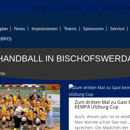
Sponsoren
Downloads
Links
Mitglied wer
plan
News
Impressionen
Teams
Sponsoren
Service
MBRO)
HANDBALL IN BISCHOFSWERD
rda
Zum dritten Mal zu Gast
KEMPA Ulzburg-Cup
21. Mai 2026
Auch, dieses Jahr ist es wied
Man könnte schon fast von „
sprechen. Die Mädchen der