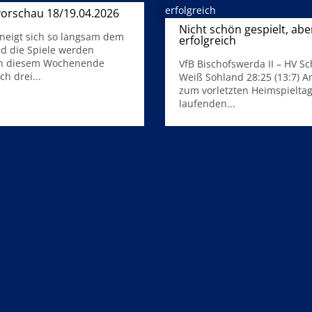
vorschau 18/19.04.2026
16. April 2026
Nicht schön gespielt, abe
 neigt sich so langsam dem
erfolgreich
d die Spiele werden
31. März 2026
An diesem Wochenende
VfB Bischofswerda II – HV S
ch drei...
Weiß Sohland 28:25 (13:7) 
zum vorletzten Heimspielta
laufenden...
Mehr Infos