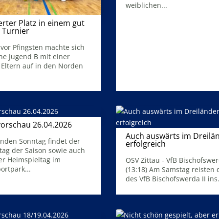
weiblichen...
Mehr Infos
erter Platz in einem gut
 Turnier
7. Juni 2026
 vor Pfingsten machte sich
he Jugend B mit einer
 Eltern auf in den Norden
vorschau 26.04.2026
23. April 2026
Auch auswärts im Dreilä
den Sonntag findet der
erfolgreich
ltag der Saison sowie auch
20. April 2026
ter Heimspieltag im
OSV Zittau - VfB Bischofswer
ortpark...
(13:18) Am Samstag reisten 
des VfB Bischofswerda II ins.
Mehr Infos