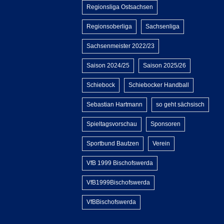
Regionsliga Ostsachsen
Regionsoberliga
Sachsenliga
Sachsenmeister 2022/23
Saison 2024/25
Saison 2025/26
Schiebock
Schiebocker Handball
Sebastian Hartmann
so geht sächsisch
Spieltagsvorschau
Sponsoren
Sportbund Bautzen
Verein
VfB 1999 Bischofswerda
VfB1999Bischofswerda
VfBBischofswerda