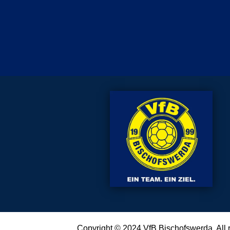
Copyright © 2024
VfB Bischofswerda
. All