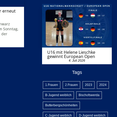
r erneut
chwarz
Am Sonntag,
g der
U16 mit Helene Lieschke
gewinnt European Open
4. Juli 2026
Tags
1.Frauen
2.Frauen
2023
2024
B-Jugend weiblich
Bischofswerda
Butterbergschönheiten
C-Jugend weiblich
D-Jugend weiblich