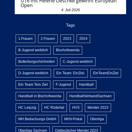
U16 mit Helene Lieschke gewinnt European
Open
4. Juli 2026
Tags
1.Frauen
2.Frauen
2023
2024
B-Jugend weiblich
Bischofswerda
Butterbergschönheiten
C-Jugend weiblich
D-Jugend weiblich
Ein Team. EinZiel.
EinTeamEinZiel
Ein Team Tein Ziel
F-Jugend
Handball
Handball in Bischofswerda
HandballVerbandSachsen
HC Leipzig
HC Rödertal
HVS
Meister 2023
MH Bedachungs GmbH
MHV-Pokal
Oberliga
Oberliga Sachsen
Ostdeutscher Meister 2023