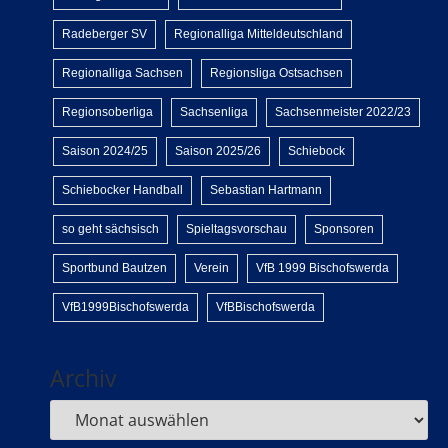
Radeberger SV
Regionalliga Mitteldeutschland
Regionalliga Sachsen
Regionsliga Ostsachsen
Regionsoberliga
Sachsenliga
Sachsenmeister 2022/23
Saison 2024/25
Saison 2025/26
Schiebock
Schiebocker Handball
Sebastian Hartmann
so geht sächsisch
Spieltagsvorschau
Sponsoren
Sportbund Bautzen
Verein
VfB 1999 Bischofswerda
VfB1999Bischofswerda
VfBBischofswerda
Archiv