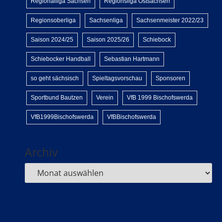
Regionalliga Sachsen
Regionsliga Ostsachsen
Regionsoberliga
Sachsenliga
Sachsenmeister 2022/23
Saison 2024/25
Saison 2025/26
Schiebock
Schiebocker Handball
Sebastian Hartmann
so geht sächsisch
Spieltagsvorschau
Sponsoren
Sportbund Bautzen
Verein
VfB 1999 Bischofswerda
VfB1999Bischofswerda
VfBBischofswerda
Archiv