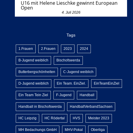
U16 mit Helene Lieschke gewinnt European
Open
4. Juli 2026
Tags
1.Frauen
2.Frauen
2023
2024
B-Jugend weiblich
Bischofswerda
Butterbergschönheiten
C-Jugend weiblich
D-Jugend weiblich
Ein Team. EinZiel.
EinTeamEinZiel
Ein Team Tein Ziel
F-Jugend
Handball
Handball in Bischofswerda
HandballVerbandSachsen
HC Leipzig
HC Rödertal
HVS
Meister 2023
MH Bedachungs GmbH
MHV-Pokal
Oberliga