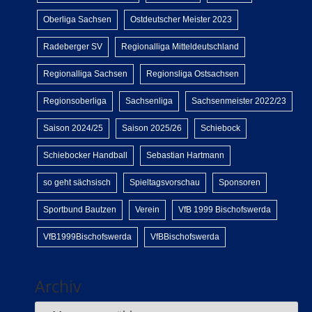
Oberliga Sachsen
Ostdeutscher Meister 2023
Radeberger SV
Regionalliga Mitteldeutschland
Regionalliga Sachsen
Regionsliga Ostsachsen
Regionsoberliga
Sachsenliga
Sachsenmeister 2022/23
Saison 2024/25
Saison 2025/26
Schiebock
Schiebocker Handball
Sebastian Hartmann
so geht sächsisch
Spieltagsvorschau
Sponsoren
Sportbund Bautzen
Verein
VfB 1999 Bischofswerda
VfB1999Bischofswerda
VfBBischofswerda
Archiv