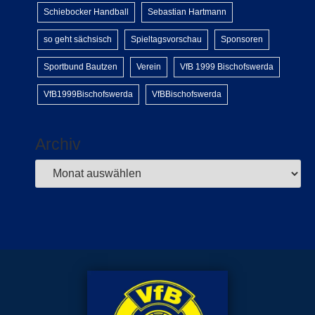
Schiebocker Handball
Sebastian Hartmann
so geht sächsisch
Spieltagsvorschau
Sponsoren
Sportbund Bautzen
Verein
VfB 1999 Bischofswerda
VfB1999Bischofswerda
VfBBischofswerda
Archiv