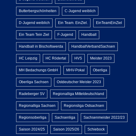
Butterbergschönheiten
C-Jugend weiblich
D-Jugend weiblich
Ein Team. EinZiel.
EinTeamEinZiel
Ein Team Tein Ziel
F-Jugend
Handball
Handball in Bischofswerda
HandballVerbandSachsen
HC Leipzig
HC Rödertal
HVS
Meister 2023
MH Bedachungs GmbH
MHV-Pokal
Oberliga
Oberliga Sachsen
Ostdeutscher Meister 2023
Radeberger SV
Regionalliga Mitteldeutschland
Regionalliga Sachsen
Regionsliga Ostsachsen
Regionsoberliga
Sachsenliga
Sachsenmeister 2022/23
Saison 2024/25
Saison 2025/26
Schiebock