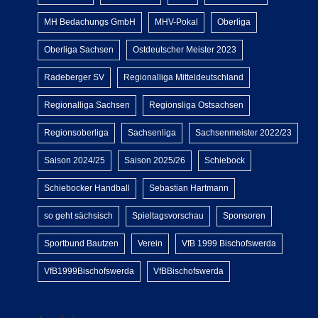
MH Bedachungs GmbH
MHV-Pokal
Oberliga
Oberliga Sachsen
Ostdeutscher Meister 2023
Radeberger SV
Regionalliga Mitteldeutschland
Regionalliga Sachsen
Regionsliga Ostsachsen
Regionsoberliga
Sachsenliga
Sachsenmeister 2022/23
Saison 2024/25
Saison 2025/26
Schiebock
Schiebocker Handball
Sebastian Hartmann
so geht sächsisch
Spieltagsvorschau
Sponsoren
Sportbund Bautzen
Verein
VfB 1999 Bischofswerda
VfB1999Bischofswerda
VfBBischofswerda