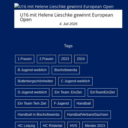
U16 mit Helene Lieschke gewinnt European
Open
4. Juli 2026
Tags
1.Frauen
2.Frauen
2023
2024
B-Jugend weiblich
Bischofswerda
Butterbergschönheiten
C-Jugend weiblich
D-Jugend weiblich
Ein Team. EinZiel.
EinTeamEinZiel
Ein Team Tein Ziel
F-Jugend
Handball
Handball in Bischofswerda
HandballVerbandSachsen
HC Leipzig
HC Rödertal
HVS
Meister 2023