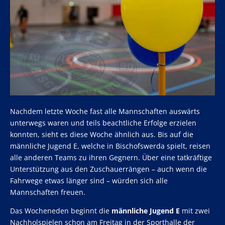
Nachdem letzte Woche fast alle Mannschaften auswärts
unterwegs waren und teils beachtliche Erfolge erzielen
konnten, sieht es diese Woche ähnlich aus. Bis auf die
männliche Jugend E, welche in Bischofswerda spielt, reisen
alle anderen Teams zu ihren Gegnern. Über eine tatkräftige
Unterstützung aus den Zuschauerrängen – auch wenn die
Fahrwege etwas länger sind – würden sich alle
Mannschaften freuen.
Das Wocheneden beginnt die
männliche Jugend E
mit zwei
Nachholspielen schon am Freitag in der Sporthalle der