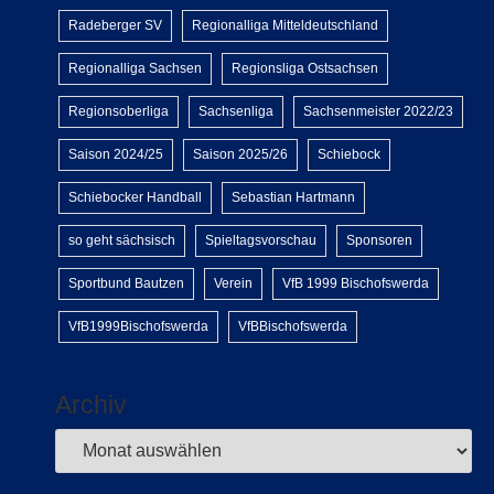
Radeberger SV
Regionalliga Mitteldeutschland
Regionalliga Sachsen
Regionsliga Ostsachsen
Regionsoberliga
Sachsenliga
Sachsenmeister 2022/23
Saison 2024/25
Saison 2025/26
Schiebock
Schiebocker Handball
Sebastian Hartmann
so geht sächsisch
Spieltagsvorschau
Sponsoren
Sportbund Bautzen
Verein
VfB 1999 Bischofswerda
VfB1999Bischofswerda
VfBBischofswerda
Archiv