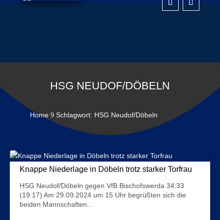
HSG NEUDOF/DÖBELN
Home
Schlagwort: HSG Neudof/Döbeln
9
Knappe Niederlage in Döbeln trotz starker Torfrau
3. Oktober 2024
HSG Neudof/Döbeln gegen VfB Bischofswerda 34:33
(19:17) Am 29.09.2024 um 15 Uhr begrüßten sich die
beiden Mannschaften...
Mehr Infos