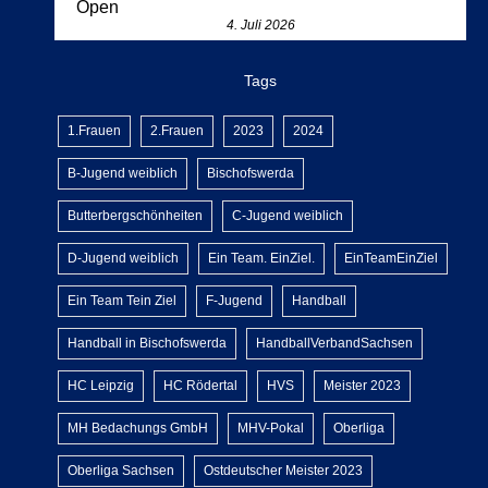
Open
4. Juli 2026
Tags
1.Frauen
2.Frauen
2023
2024
B-Jugend weiblich
Bischofswerda
Butterbergschönheiten
C-Jugend weiblich
D-Jugend weiblich
Ein Team. EinZiel.
EinTeamEinZiel
Ein Team Tein Ziel
F-Jugend
Handball
Handball in Bischofswerda
HandballVerbandSachsen
HC Leipzig
HC Rödertal
HVS
Meister 2023
MH Bedachungs GmbH
MHV-Pokal
Oberliga
Oberliga Sachsen
Ostdeutscher Meister 2023