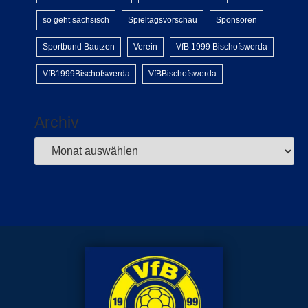
so geht sächsisch
Spieltagsvorschau
Sponsoren
Sportbund Bautzen
Verein
VfB 1999 Bischofswerda
VfB1999Bischofswerda
VfBBischofswerda
Archiv