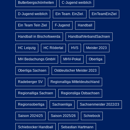
Butterbergschönheiten
C-Jugend weiblich
D-Jugend weiblich
Ein Team. EinZiel.
EinTeamEinZiel
Ein Team Tein Ziel
F-Jugend
Handball
Handball in Bischofswerda
HandballVerbandSachsen
HC Leipzig
HC Rödertal
HVS
Meister 2023
MH Bedachungs GmbH
MHV-Pokal
Oberliga
Oberliga Sachsen
Ostdeutscher Meister 2023
Radeberger SV
Regionalliga Mitteldeutschland
Regionalliga Sachsen
Regionsliga Ostsachsen
Regionsoberliga
Sachsenliga
Sachsenmeister 2022/23
Saison 2024/25
Saison 2025/26
Schiebock
Schiebocker Handball
Sebastian Hartmann