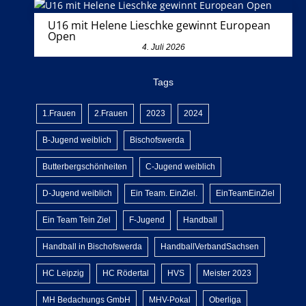
U16 mit Helene Lieschke gewinnt European
Open
4. Juli 2026
Tags
1.Frauen
2.Frauen
2023
2024
B-Jugend weiblich
Bischofswerda
Butterbergschönheiten
C-Jugend weiblich
D-Jugend weiblich
Ein Team. EinZiel.
EinTeamEinZiel
Ein Team Tein Ziel
F-Jugend
Handball
Handball in Bischofswerda
HandballVerbandSachsen
HC Leipzig
HC Rödertal
HVS
Meister 2023
MH Bedachungs GmbH
MHV-Pokal
Oberliga