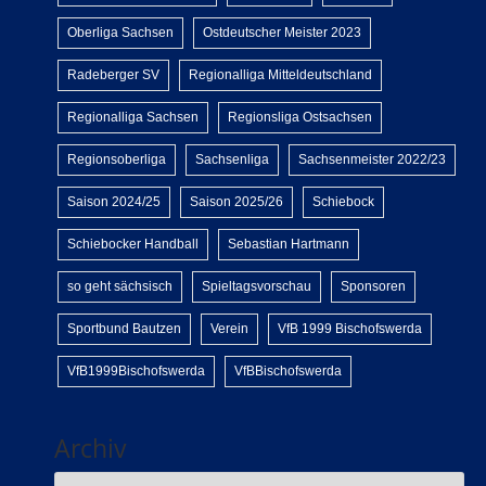
Oberliga Sachsen
Ostdeutscher Meister 2023
Radeberger SV
Regionalliga Mitteldeutschland
Regionalliga Sachsen
Regionsliga Ostsachsen
Regionsoberliga
Sachsenliga
Sachsenmeister 2022/23
Saison 2024/25
Saison 2025/26
Schiebock
Schiebocker Handball
Sebastian Hartmann
so geht sächsisch
Spieltagsvorschau
Sponsoren
Sportbund Bautzen
Verein
VfB 1999 Bischofswerda
VfB1999Bischofswerda
VfBBischofswerda
Archiv