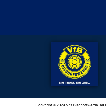
Copyright © 2024
VfB Bischofswerda
. All