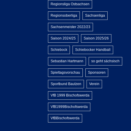
Regionsliga Ostsachsen
Regionsoberliga
Sachsenliga
Sachsenmeister 2022/23
Saison 2024/25
Saison 2025/26
Schiebock
Schiebocker Handball
Sebastian Hartmann
so geht sächsisch
Spieltagsvorschau
Sponsoren
Sportbund Bautzen
Verein
VfB 1999 Bischofswerda
VfB1999Bischofswerda
VfBBischofswerda