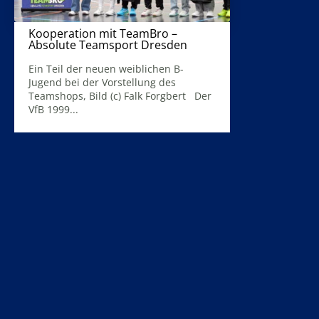
Kooperation mit TeamBro –
Absolute Teamsport Dresden
15. April 2025
Ein Teil der neuen weiblichen B-
Jugend bei der Vorstellung des
Teamshops, Bild (c) Falk Forgbert Der
VfB 1999...
Mehr Infos