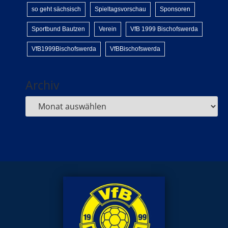
so geht sächsisch
Spieltagsvorschau
Sponsoren
Sportbund Bautzen
Verein
VfB 1999 Bischofswerda
VfB1999Bischofswerda
VfBBischofswerda
Archiv