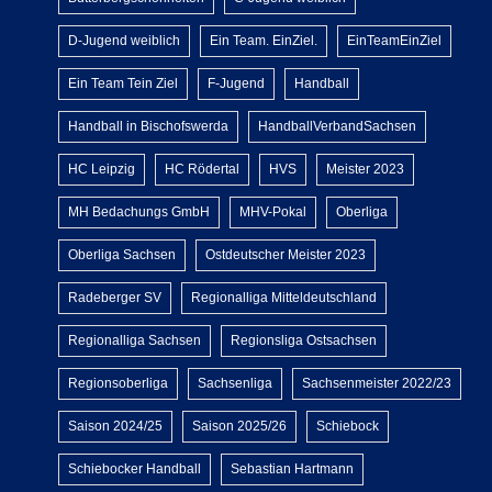
D-Jugend weiblich
Ein Team. EinZiel.
EinTeamEinZiel
Ein Team Tein Ziel
F-Jugend
Handball
Handball in Bischofswerda
HandballVerbandSachsen
HC Leipzig
HC Rödertal
HVS
Meister 2023
MH Bedachungs GmbH
MHV-Pokal
Oberliga
Oberliga Sachsen
Ostdeutscher Meister 2023
Radeberger SV
Regionalliga Mitteldeutschland
Regionalliga Sachsen
Regionsliga Ostsachsen
Regionsoberliga
Sachsenliga
Sachsenmeister 2022/23
Saison 2024/25
Saison 2025/26
Schiebock
Schiebocker Handball
Sebastian Hartmann