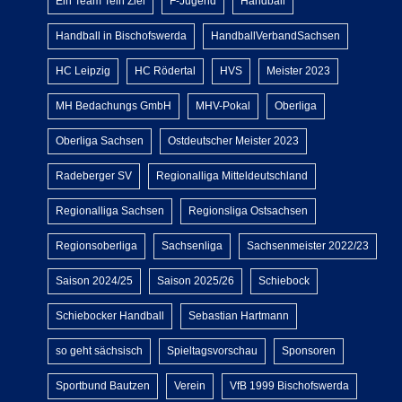
Ein Team Tein Ziel
F-Jugend
Handball
Handball in Bischofswerda
HandballVerbandSachsen
HC Leipzig
HC Rödertal
HVS
Meister 2023
MH Bedachungs GmbH
MHV-Pokal
Oberliga
Oberliga Sachsen
Ostdeutscher Meister 2023
Radeberger SV
Regionalliga Mitteldeutschland
Regionalliga Sachsen
Regionsliga Ostsachsen
Regionsoberliga
Sachsenliga
Sachsenmeister 2022/23
Saison 2024/25
Saison 2025/26
Schiebock
Schiebocker Handball
Sebastian Hartmann
so geht sächsisch
Spieltagsvorschau
Sponsoren
Sportbund Bautzen
Verein
VfB 1999 Bischofswerda