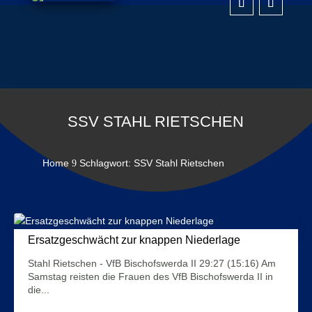
SSV STAHL RIETSCHEN
Home
Schlagwort: SSV Stahl Rietschen
9
Ersatzgeschwächt zur knappen Niederlage
4. Februar 2026
Stahl Rietschen - VfB Bischofswerda II 29:27 (15:16) Am
Samstag reisten die Frauen des VfB Bischofswerda II in
die...
Mehr Infos