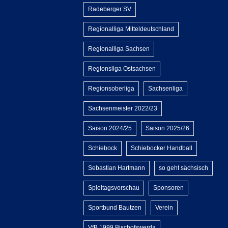
Radeberger SV
Regionalliga Mitteldeutschland
Regionalliga Sachsen
Regionsliga Ostsachsen
Regionsoberliga
Sachsenliga
Sachsenmeister 2022/23
Saison 2024/25
Saison 2025/26
Schiebock
Schiebocker Handball
Sebastian Hartmann
so geht sächsisch
Spieltagsvorschau
Sponsoren
Sportbund Bautzen
Verein
VfB 1999 Bischofswerda