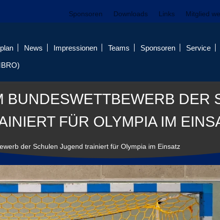
Sponsoren
Downloads
Links
Mitglied w
plan
News
Impressionen
Teams
Sponsoren
Service
MBRO)
IM BUNDESWETTBEWERB DER 
AINIERT FÜR OLYMPIA IM EINS
erb der Schulen Jugend trainiert für Olympia im Einsatz