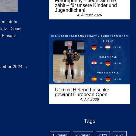
Förderpenny – Jede Stimme
zählt – für unsere Kinder und
Jugendlichen!
4. August 2026
e mit dem
latz. Dieser
 Einsatz.
zember 2024
→
U16 mit Helene Lieschke
gewinnt European Open
4. Juli 2026
Tags
1.Frauen
2.Frauen
2023
2024