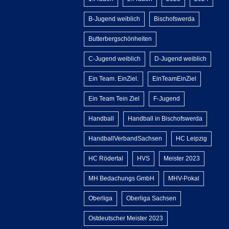
B-Jugend weiblich
Bischofswerda
Butterbergschönheiten
C-Jugend weiblich
D-Jugend weiblich
Ein Team. EinZiel.
EinTeamEinZiel
Ein Team Tein Ziel
F-Jugend
Handball
Handball in Bischofswerda
HandballVerbandSachsen
HC Leipzig
HC Rödertal
HVS
Meister 2023
MH Bedachungs GmbH
MHV-Pokal
Oberliga
Oberliga Sachsen
Ostdeutscher Meister 2023