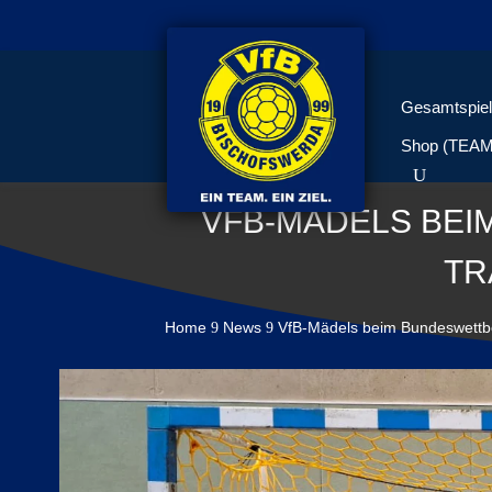
Gesamtspiel
Shop (TEA
VFB-MÄDELS BE
TR
Home
News
VfB-Mädels beim Bundeswettbew
9
9