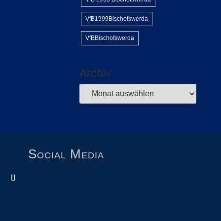
VfB1999Bischofswerda
VfBBischofswerda
Archiv
Social Media