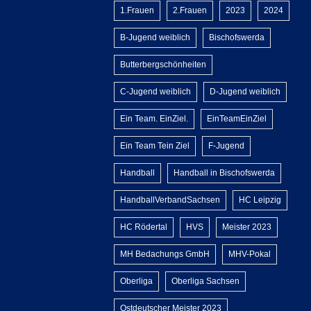
1.Frauen
2.Frauen
2023
2024
B-Jugend weiblich
Bischofswerda
Butterbergschönheiten
C-Jugend weiblich
D-Jugend weiblich
Ein Team. EinZiel.
EinTeamEinZiel
Ein Team Tein Ziel
F-Jugend
Handball
Handball in Bischofswerda
HandballVerbandSachsen
HC Leipzig
HC Rödertal
HVS
Meister 2023
MH Bedachungs GmbH
MHV-Pokal
Oberliga
Oberliga Sachsen
Ostdeutscher Meister 2023