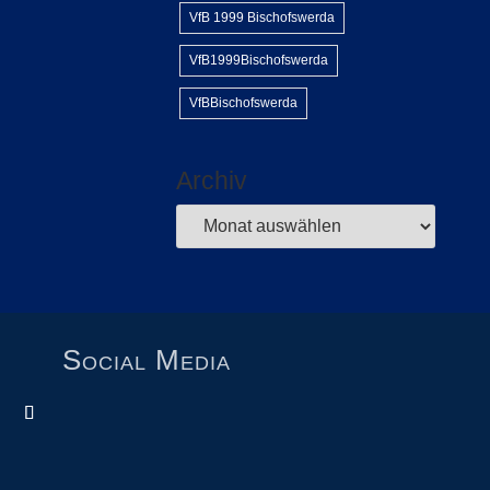
VfB 1999 Bischofswerda
VfB1999Bischofswerda
VfBBischofswerda
Archiv
Social Media