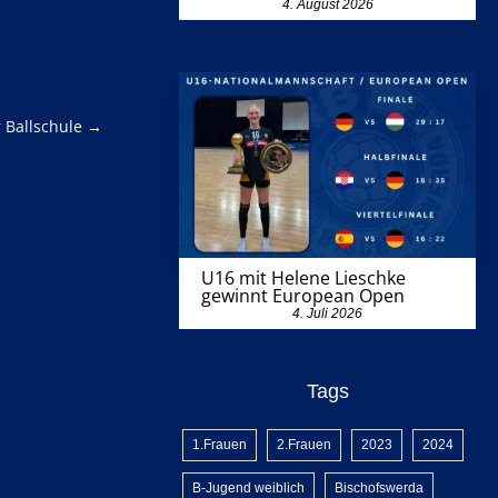
4. August 2026
 Ballschule
→
U16 mit Helene Lieschke
gewinnt European Open
4. Juli 2026
Tags
1.Frauen
2.Frauen
2023
2024
B-Jugend weiblich
Bischofswerda