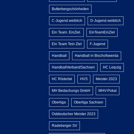
Butterbergschönheiten
C-Jugend weiblich
D-Jugend weiblich
Ein Team. EinZiel.
EinTeamEinZiel
Ein Team Tein Ziel
F-Jugend
Handball
Handball in Bischofswerda
HandballVerbandSachsen
HC Leipzig
HC Rödertal
HVS
Meister 2023
MH Bedachungs GmbH
MHV-Pokal
Oberliga
Oberliga Sachsen
Ostdeutscher Meister 2023
Radeberger SV