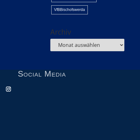
VfBBischofswerda
Archiv
Social Media