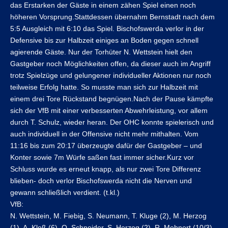
das Erstarken der Gäste in einem zähen Spiel einen noch
höheren Vorsprung.Stattdessen übernahm Bernstadt nach dem
5:5 Ausgleich mit 6:10 das Spiel. Bischofswerda verlor in der
Defensive bis zur Halbzeit einiges an Boden gegen schnell
agierende Gäste. Nur der Torhüter N. Wettstein hielt den
Gastgeber noch Möglichkeiten offen, da dieser auch im Angriff
trotz Spielzüge und gelungener individueller Aktionen nur noch
teilweise Erfolg hatte. So musste man sich zur Halbzeit mit
einem drei Tore Rückstand begnügen.Nach der Pause kämpfte
sich der VfB mit einer verbesserten Abwehrleistung, vor allem
durch T. Schulz, wieder heran. Der OHC konnte spielerisch und
auch individuell in der Offensive nicht mehr mithalten. Vom
11:16 bis zum 20:17 überzeugte dafür der Gastgeber – und
Konter sowie 7m Würfe saßen fast immer sicher.Kurz vor
Schluss wurde es erneut knapp, als nur zwei Tore Differenz
blieben- doch verlor Bischofswerda nicht die Nerven und
gewann schließlich verdient. (t.kl.)
VfB:
N. Wettstein, M. Fiebig, S. Neumann, T. Kluge (2), M. Herzog
(1), A. Kloß (6), O. Schneider, S. Herzog (2), R. Mehnert (10/3),