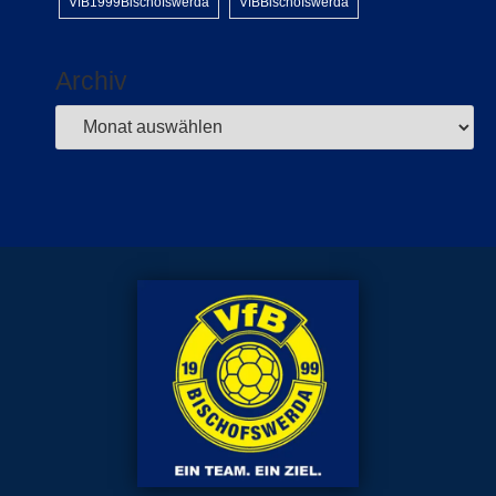
VfB1999Bischofswerda
VfBBischofswerda
Archiv