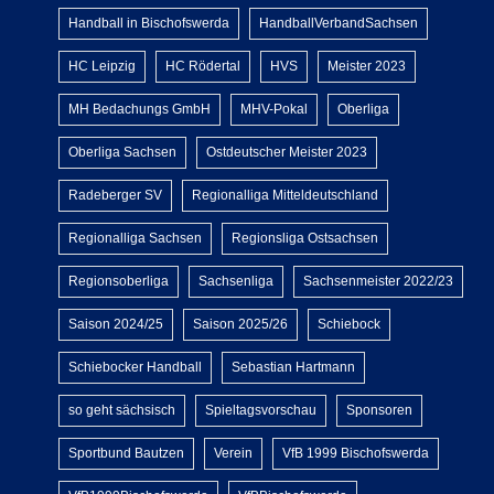
Handball in Bischofswerda
HandballVerbandSachsen
HC Leipzig
HC Rödertal
HVS
Meister 2023
MH Bedachungs GmbH
MHV-Pokal
Oberliga
Oberliga Sachsen
Ostdeutscher Meister 2023
Radeberger SV
Regionalliga Mitteldeutschland
Regionalliga Sachsen
Regionsliga Ostsachsen
Regionsoberliga
Sachsenliga
Sachsenmeister 2022/23
Saison 2024/25
Saison 2025/26
Schiebock
Schiebocker Handball
Sebastian Hartmann
so geht sächsisch
Spieltagsvorschau
Sponsoren
Sportbund Bautzen
Verein
VfB 1999 Bischofswerda