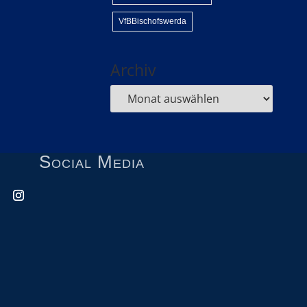
VfBBischofswerda
Archiv
Social Media