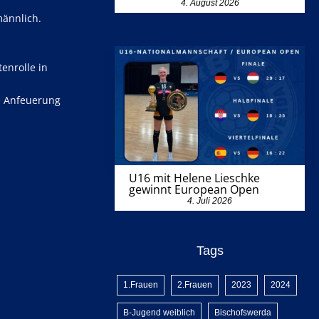
4. August 2026
männlich.
enrolle in
e Anfeuerung
U16 mit Helene Lieschke
gewinnt European Open
4. Juli 2026
Tags
1.Frauen
2.Frauen
2023
2024
B-Jugend weiblich
Bischofswerda