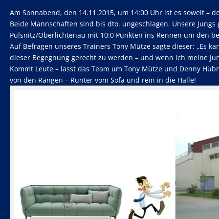
Am Sonnabend, den 14.11.2015, um 14:00 Uhr ist es soweit – der 
Beide Mannschaften sind bis dto. ungeschlagen. Unsere Jungs
Pulsnitz/Oberlichtenau mit 10:0 Punkten ins Rennen um den beg
Auf Befragen unseres Trainers Tony Mütze sagte dieser: „Es kan
dieser Begegnung gerecht zu werden – und wenn ich meine J
Kommt Leute – lasst das Team um Tony Mütze und Denny Hübner
von den Rängen – Runter vom Sofa und rein in die Halle!