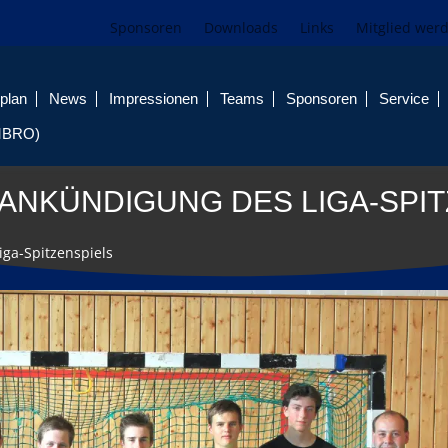
Sponsoren
Downloads
Links
Mitglied wer
plan
News
Impressionen
Teams
Sponsoren
Service
MBRO)
ANKÜNDIGUNG DES LIGA-SPI
ga-Spitzenspiels