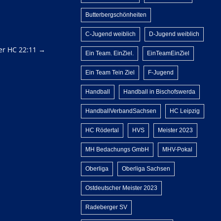
Butterbergschönheiten
C-Jugend weiblich
D-Jugend weiblich
er HC 22:11
→
Ein Team. EinZiel.
EinTeamEinZiel
Ein Team Tein Ziel
F-Jugend
Handball
Handball in Bischofswerda
HandballVerbandSachsen
HC Leipzig
HC Rödertal
HVS
Meister 2023
MH Bedachungs GmbH
MHV-Pokal
Oberliga
Oberliga Sachsen
Ostdeutscher Meister 2023
Radeberger SV