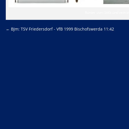
Runter vom Sofa und rein in
←
BJm: TSV Friedersdorf - VfB 1999 Bischofswerda 11:42