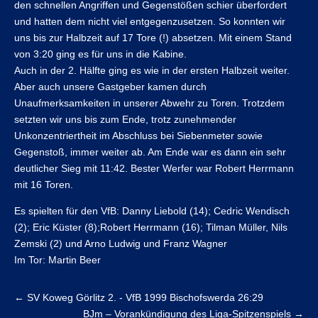
den schnellen Angriffen und Gegenstößen schier überfordert
und hatten dem nicht viel entgegenzusetzen. So konnten wir
uns bis zur Halbzeit auf 17 Tore (!) absetzen. Mit einem Stand
von 3:20 ging es für uns in die Kabine.
Auch in der 2. Hälfte ging es wie in der ersten Halbzeit weiter.
Aber auch unsere Gastgeber kamen durch
Unaufmerksamkeiten in unserer Abwehr zu Toren. Trotzdem
setzten wir uns bis zum Ende, trotz zunehmender
Unkonzentriertheit im Abschluss bei Siebenmeter sowie
Gegenstoß, immer weiter ab. Am Ende war es dann ein sehr
deutlicher Sieg mit 11:42. Bester Werfer war Robert Herrmann
mit 16 Toren.
Es spielten für den VfB: Danny Liebold (14); Cedric Wendisch
(2); Eric Küster (8);Robert Herrmann (16); Tilman Müller, Nils
Zemski (2) und Arno Ludwig und Franz Wagner
Im Tor: Martin Beer
←
SV Koweg Görlitz 2. - VfB 1999 Bischofswerda 26:29
BJm – Vorankündigung des Liga-Spitzenspiels
→