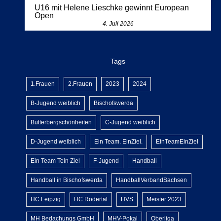
U16 mit Helene Lieschke gewinnt European
Open
4. Juli 2026
Tags
1.Frauen
2.Frauen
2023
2024
B-Jugend weiblich
Bischofswerda
Butterbergschönheiten
C-Jugend weiblich
D-Jugend weiblich
Ein Team. EinZiel.
EinTeamEinZiel
Ein Team Tein Ziel
F-Jugend
Handball
Handball in Bischofswerda
HandballVerbandSachsen
HC Leipzig
HC Rödertal
HVS
Meister 2023
MH Bedachungs GmbH
MHV-Pokal
Oberliga