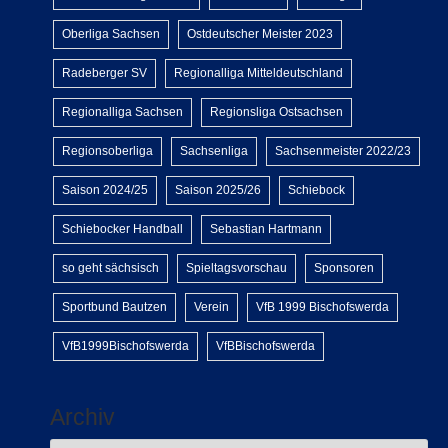
Oberliga Sachsen
Ostdeutscher Meister 2023
Radeberger SV
Regionalliga Mitteldeutschland
Regionalliga Sachsen
Regionsliga Ostsachsen
Regionsoberliga
Sachsenliga
Sachsenmeister 2022/23
Saison 2024/25
Saison 2025/26
Schiebock
Schiebocker Handball
Sebastian Hartmann
so geht sächsisch
Spieltagsvorschau
Sponsoren
Sportbund Bautzen
Verein
VfB 1999 Bischofswerda
VfB1999Bischofswerda
VfBBischofswerda
Archiv