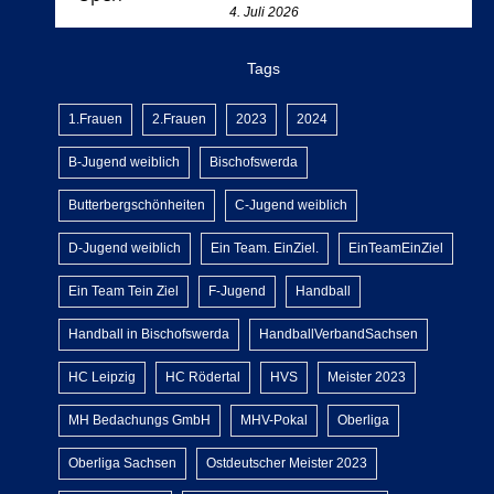
4. Juli 2026
Tags
1.Frauen
2.Frauen
2023
2024
B-Jugend weiblich
Bischofswerda
Butterbergschönheiten
C-Jugend weiblich
D-Jugend weiblich
Ein Team. EinZiel.
EinTeamEinZiel
Ein Team Tein Ziel
F-Jugend
Handball
Handball in Bischofswerda
HandballVerbandSachsen
HC Leipzig
HC Rödertal
HVS
Meister 2023
MH Bedachungs GmbH
MHV-Pokal
Oberliga
Oberliga Sachsen
Ostdeutscher Meister 2023