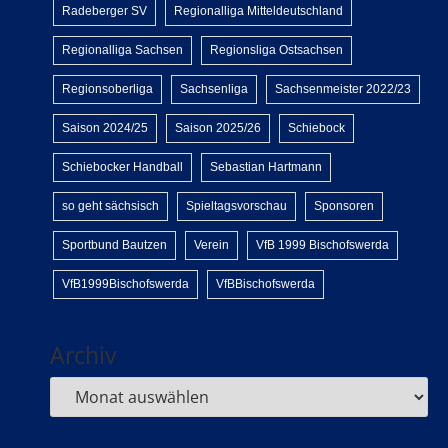
Radeberger SV
Regionalliga Mitteldeutschland
Regionalliga Sachsen
Regionsliga Ostsachsen
Regionsoberliga
Sachsenliga
Sachsenmeister 2022/23
Saison 2024/25
Saison 2025/26
Schiebock
Schiebocker Handball
Sebastian Hartmann
so geht sächsisch
Spieltagsvorschau
Sponsoren
Sportbund Bautzen
Verein
VfB 1999 Bischofswerda
VfB1999Bischofswerda
VfBBischofswerda
Archiv