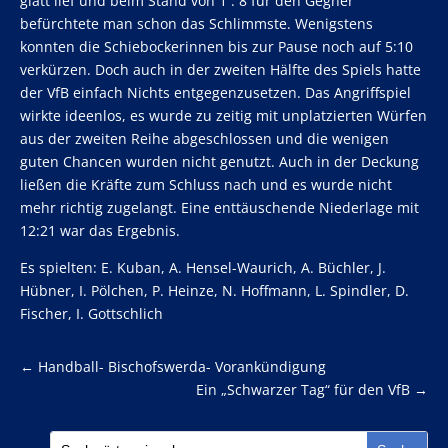
glatt lief und beim Stand von 1 : 8 für den Gegner
befürchtete man schon das Schlimmste. Wenigstens
konnten die Schiebockerinnen bis zur Pause noch auf 5:10
verkürzen. Doch auch in der zweiten Hälfte des Spiels hatte
der VfB einfach Nichts entgegenzusetzen. Das Angriffspiel
wirkte ideenlos, es wurde zu zeitig mit unplatzierten Würfen
aus der zweiten Reihe abgeschlossen und die wenigen
guten Chancen wurden nicht genutzt. Auch in der Deckung
ließen die Kräfte zum Schluss nach und es wurde nicht
mehr richtig zugelangt. Eine enttäuschende Niederlage mit
12:21 war das Ergebnis.
Es spielten: E. Kuban, A. Hensel-Waurich, A. Büchler, J.
Hübner, I. Pölchen, P. Heinze, N. Hoffmann, L. Spindler, D.
Fischer, I. Gottschlich
←
Handball- Bischofswerda- Vorankündigung
Ein „Schwarzer Tag“ für den VfB
→