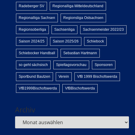
Radeberger SV
Regionalliga Mitteldeutschland
Regionalliga Sachsen
Regionsliga Ostsachsen
Regionsoberliga
Sachsenliga
Sachsenmeister 2022/23
Saison 2024/25
Saison 2025/26
Schiebock
Schiebocker Handball
Sebastian Hartmann
so geht sächsisch
Spieltagsvorschau
Sponsoren
Sportbund Bautzen
Verein
VfB 1999 Bischofswerda
VfB1999Bischofswerda
VfBBischofswerda
Archiv