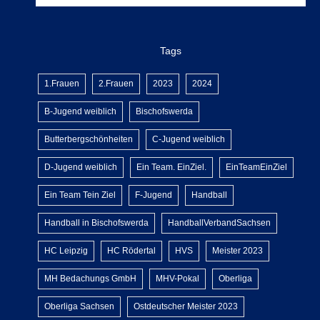
Tags
1.Frauen
2.Frauen
2023
2024
B-Jugend weiblich
Bischofswerda
Butterbergschönheiten
C-Jugend weiblich
D-Jugend weiblich
Ein Team. EinZiel.
EinTeamEinZiel
Ein Team Tein Ziel
F-Jugend
Handball
Handball in Bischofswerda
HandballVerbandSachsen
HC Leipzig
HC Rödertal
HVS
Meister 2023
MH Bedachungs GmbH
MHV-Pokal
Oberliga
Oberliga Sachsen
Ostdeutscher Meister 2023