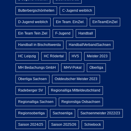
Butterbergschönheiten
C-Jugend weiblich
D-Jugend weiblich
Ein Team. EinZiel.
EinTeamEinZiel
Ein Team Tein Ziel
F-Jugend
Handball
Handball in Bischofswerda
HandballVerbandSachsen
HC Leipzig
HC Rödertal
HVS
Meister 2023
MH Bedachungs GmbH
MHV-Pokal
Oberliga
Oberliga Sachsen
Ostdeutscher Meister 2023
Radeberger SV
Regionalliga Mitteldeutschland
Regionalliga Sachsen
Regionsliga Ostsachsen
Regionsoberliga
Sachsenliga
Sachsenmeister 2022/23
Saison 2024/25
Saison 2025/26
Schiebock