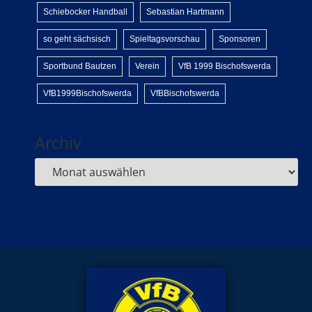
Schiebocker Handball
Sebastian Hartmann
so geht sächsisch
Spieltagsvorschau
Sponsoren
Sportbund Bautzen
Verein
VfB 1999 Bischofswerda
VfB1999Bischofswerda
VfBBischofswerda
Archiv