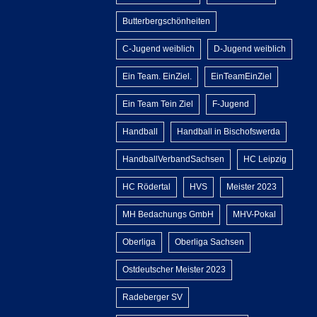
Butterbergschönheiten
C-Jugend weiblich
D-Jugend weiblich
Ein Team. EinZiel.
EinTeamEinZiel
Ein Team Tein Ziel
F-Jugend
Handball
Handball in Bischofswerda
HandballVerbandSachsen
HC Leipzig
HC Rödertal
HVS
Meister 2023
MH Bedachungs GmbH
MHV-Pokal
Oberliga
Oberliga Sachsen
Ostdeutscher Meister 2023
Radeberger SV