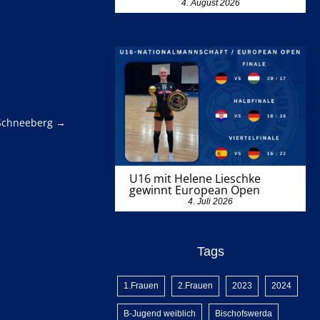
4. August 2026
 Schneeberg
→
U16 mit Helene Lieschke
gewinnt European Open
4. Juli 2026
Tags
1.Frauen
2.Frauen
2023
2024
B-Jugend weiblich
Bischofswerda