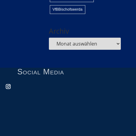
VfBBischofswerda
Archiv
Social Media