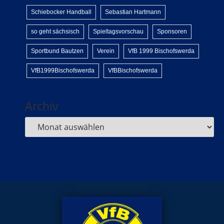
Schiebocker Handball
Sebastian Hartmann
so geht sächsisch
Spieltagsvorschau
Sponsoren
Sportbund Bautzen
Verein
VfB 1999 Bischofswerda
VfB1999Bischofswerda
VfBBischofswerda
Archiv