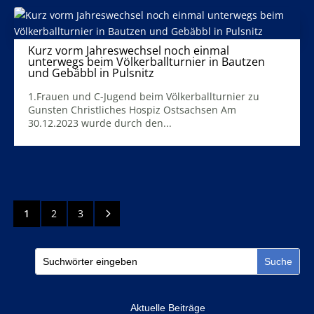
Kurz vorm Jahreswechsel noch einmal
unterwegs beim Völkerballturnier in Bautzen
und Gebäbbl in Pulsnitz
3. Januar 2024
1.Frauen und C-Jugend beim Völkerballturnier zu
Gunsten Christliches Hospiz Ostsachsen Am
30.12.2023 wurde durch den...
Mehr Infos
5
1
2
3
Aktuelle Beiträge