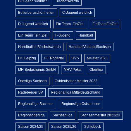
B-Jugend weiblich
Bischofswerda
Butterbergschönheiten
C-Jugend weiblich
D-Jugend weiblich
Ein Team. EinZiel.
EinTeamEinZiel
Ein Team Tein Ziel
F-Jugend
Handball
Handball in Bischofswerda
HandballVerbandSachsen
HC Leipzig
HC Rödertal
HVS
Meister 2023
MH Bedachungs GmbH
MHV-Pokal
Oberliga
Oberliga Sachsen
Ostdeutscher Meister 2023
Radeberger SV
Regionalliga Mitteldeutschland
Regionalliga Sachsen
Regionsliga Ostsachsen
Regionsoberliga
Sachsenliga
Sachsenmeister 2022/23
Saison 2024/25
Saison 2025/26
Schiebock