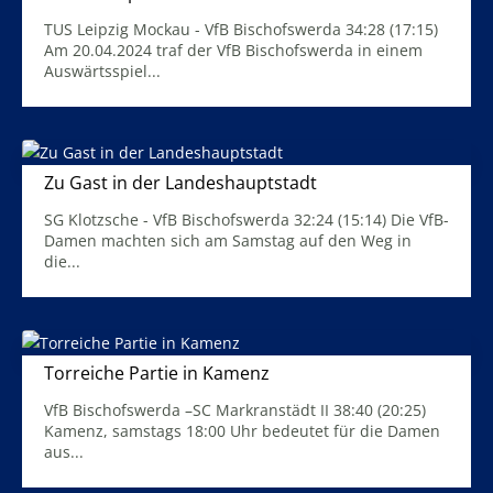
24. April 2024
TUS Leipzig Mockau - VfB Bischofswerda 34:28 (17:15)
Am 20.04.2024 traf der VfB Bischofswerda in einem
Auswärtsspiel...
Mehr Infos
Zu Gast in der Landeshauptstadt
18. März 2024
SG Klotzsche - VfB Bischofswerda 32:24 (15:14) Die VfB-
Damen machten sich am Samstag auf den Weg in
die...
Mehr Infos
Torreiche Partie in Kamenz
12. März 2024
VfB Bischofswerda –SC Markranstädt II 38:40 (20:25)
Kamenz, samstags 18:00 Uhr bedeutet für die Damen
aus...
Mehr Infos