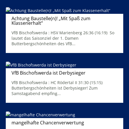
Achtung Baustelle(n)! „Mit Spaß zum
Klassenerhalt“
11. Februar 2024
VfB Bischofswerda : HSV Marienberg 26:36 (16:19) So
lautet das Saisonziel der 1. Damen
Butterbergschönheiten des VfB...
Mehr Infos
VfB Bischofswerda ist Derbysieger
5. Februar 2024
VfB Bischofswerda : HC Rödertal II 31:30 (15:15)
Butterbergschönheiten ist Derbysieger! Zum
Samstagabend empfing...
Mehr Infos
mangelhafte Chancenverwertung
30. Januar 2024