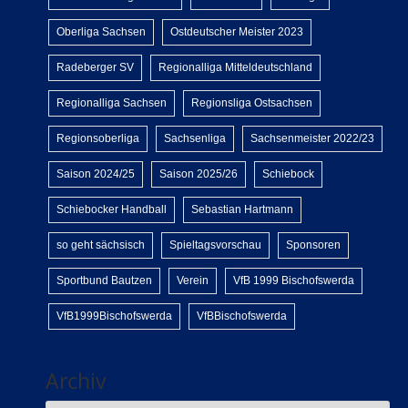
Oberliga Sachsen
Ostdeutscher Meister 2023
Radeberger SV
Regionalliga Mitteldeutschland
Regionalliga Sachsen
Regionsliga Ostsachsen
Regionsoberliga
Sachsenliga
Sachsenmeister 2022/23
Saison 2024/25
Saison 2025/26
Schiebock
Schiebocker Handball
Sebastian Hartmann
so geht sächsisch
Spieltagsvorschau
Sponsoren
Sportbund Bautzen
Verein
VfB 1999 Bischofswerda
VfB1999Bischofswerda
VfBBischofswerda
Archiv