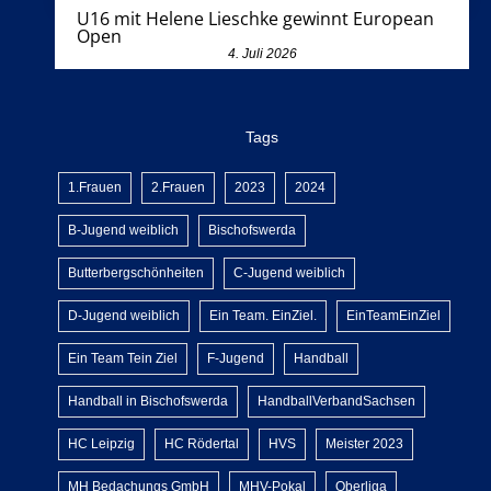
U16 mit Helene Lieschke gewinnt European
Open
4. Juli 2026
Tags
1.Frauen
2.Frauen
2023
2024
B-Jugend weiblich
Bischofswerda
Butterbergschönheiten
C-Jugend weiblich
D-Jugend weiblich
Ein Team. EinZiel.
EinTeamEinZiel
Ein Team Tein Ziel
F-Jugend
Handball
Handball in Bischofswerda
HandballVerbandSachsen
HC Leipzig
HC Rödertal
HVS
Meister 2023
MH Bedachungs GmbH
MHV-Pokal
Oberliga