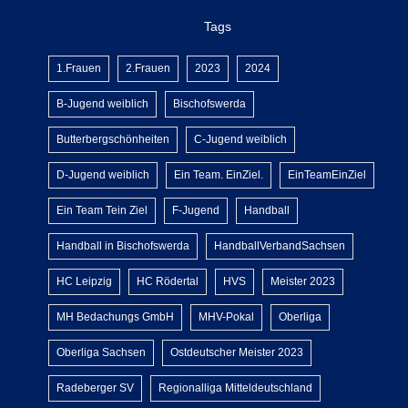
Tags
1.Frauen
2.Frauen
2023
2024
B-Jugend weiblich
Bischofswerda
Butterbergschönheiten
C-Jugend weiblich
D-Jugend weiblich
Ein Team. EinZiel.
EinTeamEinZiel
Ein Team Tein Ziel
F-Jugend
Handball
Handball in Bischofswerda
HandballVerbandSachsen
HC Leipzig
HC Rödertal
HVS
Meister 2023
MH Bedachungs GmbH
MHV-Pokal
Oberliga
Oberliga Sachsen
Ostdeutscher Meister 2023
Radeberger SV
Regionalliga Mitteldeutschland