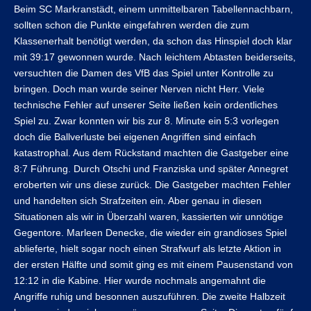
Beim SC Markranstädt, einem unmittelbaren Tabellennachbarn,
sollten schon die Punkte eingefahren werden die zum
Klassenerhalt benötigt werden, da schon das Hinspiel doch klar
mit 39:17 gewonnen wurde. Nach leichtem Abtasten beiderseits,
versuchten die Damen des VfB das Spiel unter Kontrolle zu
bringen. Doch man wurde seiner Nerven nicht Herr. Viele
technische Fehler auf unserer Seite ließen kein ordentliches
Spiel zu. Zwar konnten wir bis zur 8. Minute ein 5:3 vorlegen
doch die Ballverluste bei eigenen Angriffen sind einfach
katastrophal. Aus dem Rückstand machten die Gastgeber eine
8:7 Führung. Durch Otschi und Franziska und später Annegret
eroberten wir uns diese zurück. Die Gastgeber machten Fehler
und handelten sich Strafzeiten ein. Aber genau in diesen
Situationen als wir in Überzahl waren, kassierten wir unnötige
Gegentore. Marleen Denecke, die wieder ein grandioses Spiel
ablieferte, hielt sogar noch einen Strafwurf als letzte Aktion in
der ersten Hälfte und somit ging es mit einem Pausenstand von
12:12 in die Kabine. Hier wurde nochmals angemahnt die
Angriffe ruhig und besonnen auszuführen. Die zweite Halbzeit