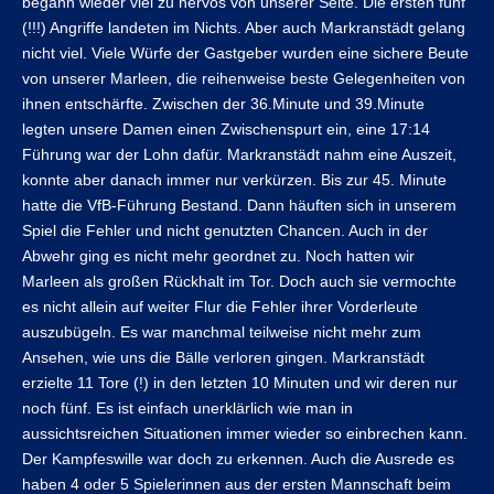
begann wieder viel zu nervös von unserer Seite. Die ersten fünf
(!!!) Angriffe landeten im Nichts. Aber auch Markranstädt gelang
nicht viel. Viele Würfe der Gastgeber wurden eine sichere Beute
von unserer Marleen, die reihenweise beste Gelegenheiten von
ihnen entschärfte. Zwischen der 36.Minute und 39.Minute
legten unsere Damen einen Zwischenspurt ein, eine 17:14
Führung war der Lohn dafür. Markranstädt nahm eine Auszeit,
konnte aber danach immer nur verkürzen. Bis zur 45. Minute
hatte die VfB-Führung Bestand. Dann häuften sich in unserem
Spiel die Fehler und nicht genutzten Chancen. Auch in der
Abwehr ging es nicht mehr geordnet zu. Noch hatten wir
Marleen als großen Rückhalt im Tor. Doch auch sie vermochte
es nicht allein auf weiter Flur die Fehler ihrer Vorderleute
auszubügeln. Es war manchmal teilweise nicht mehr zum
Ansehen, wie uns die Bälle verloren gingen. Markranstädt
erzielte 11 Tore (!) in den letzten 10 Minuten und wir deren nur
noch fünf. Es ist einfach unerklärlich wie man in
aussichtsreichen Situationen immer wieder so einbrechen kann.
Der Kampfeswille war doch zu erkennen. Auch die Ausrede es
haben 4 oder 5 Spielerinnen aus der ersten Mannschaft beim